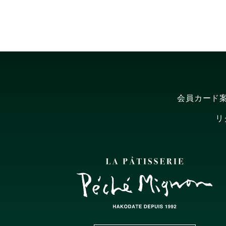
会員カード
リ